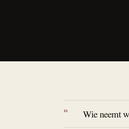
Wie neemt we
01