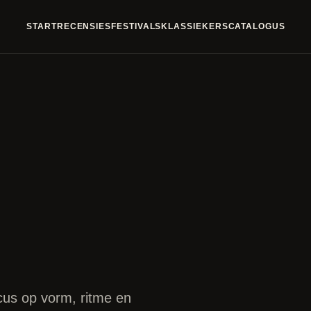
START
RECENSIES
FESTIVALS
KLASSIEKERS
CATALOGUS
cus op vorm, ritme en