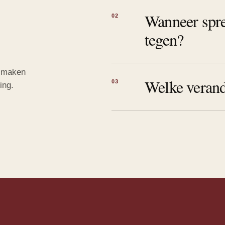
Wanneer spre
02
tegen?
er maken
Welke verand
03
ing.