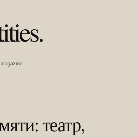
ties.
t magazine.
мяти: театр,