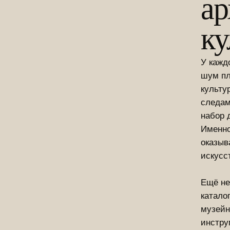
ар
ку
У кажд
шум пл
культу
следам
набор 
Именно
оказыв
искусс
Ещё не
катало
музейн
инстру