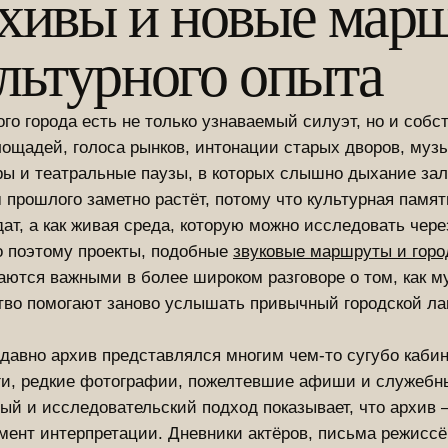
хивы и новые мар
льтурного опыта
ого города есть не только узнаваемый силуэт, но и собс
ощадей, голоса рынков, интонации старых дворов, музы
ры и театральные паузы, в которых слышно дыхание зал
 прошлого заметно растёт, потому что культурная памят
дат, а как живая среда, которую можно исследовать чере
 поэтому проекты, подобные
звуковые маршруты и горо
аются важными в более широком разговоре о том, как м
тво помогают заново услышать привычный городской л
давно архив представлялся многим чем-то сугубо кабин
ги, редкие фотографии, пожелтевшие афиши и служебн
ый и исследовательский подход показывает, что архив 
мент интерпретации. Дневники актёров, письма режисс