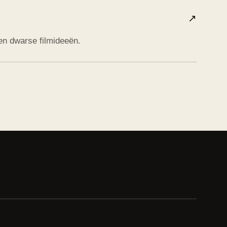
↗
n dwarse filmideeën.