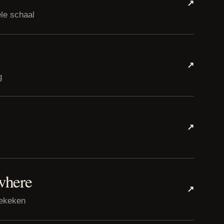
↗
le schaal
↗
g
↗
where
↗
bekeken