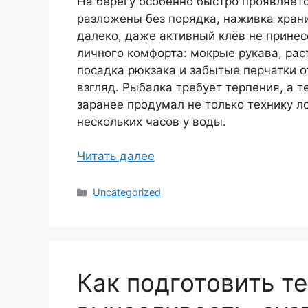
На берегу особенно быстро проявляетс
разложены без порядка, наживка хран
далеко, даже активный клёв не принес
личного комфорта: мокрые рукава, ра
посадка рюкзака и забытые перчатки о
взгляд. Рыбалка требует терпения, а т
заранее продумал не только технику ло
нескольких часов у воды.
Читать далее
Рубрики
Uncategorized
Как подготовить те