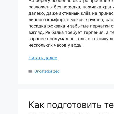
На берегу особенно быстро проявляетс
разложены без порядка, наживка хран
далеко, даже активный клёв не принес
личного комфорта: мокрые рукава, ра
посадка рюкзака и забытые перчатки о
взгляд. Рыбалка требует терпения, а т
заранее продумал не только технику ло
нескольких часов у воды.
Читать далее
Рубрики
Uncategorized
Как подготовить те