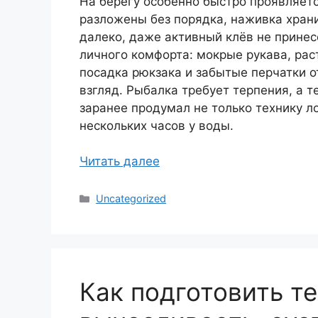
На берегу особенно быстро проявляетс
разложены без порядка, наживка хран
далеко, даже активный клёв не принес
личного комфорта: мокрые рукава, ра
посадка рюкзака и забытые перчатки о
взгляд. Рыбалка требует терпения, а т
заранее продумал не только технику ло
нескольких часов у воды.
Читать далее
Рубрики
Uncategorized
Как подготовить те