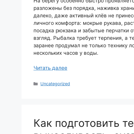
На берегу особенно быстро проявляетс
разложены без порядка, наживка хран
далеко, даже активный клёв не принес
личного комфорта: мокрые рукава, ра
посадка рюкзака и забытые перчатки о
взгляд. Рыбалка требует терпения, а т
заранее продумал не только технику ло
нескольких часов у воды.
Читать далее
Рубрики
Uncategorized
Как подготовить те